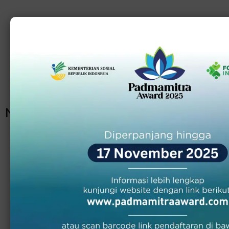
Innovate Program News
ARTIKEL TERBARU
No Posts Found!
Daftar Keanggotaan
Forum CSR Indonesia
Forum CSR Indonesia membuka kesempatan