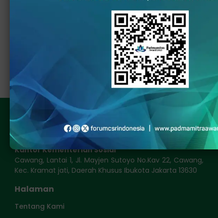
seluas-luasnya kepada berbagai kalangan baik
Dunia Usaha, BUMN, Yayasan, Universitas dan NGOs
untuk bergabung bersama kami.
Daftar Keanggotaan
Kantor Kementerian Sosial
Cawang, Lantai 1, Jl. Mayjen Sutoyo No.Kav 22, Cawang,
Kec. Kramat jati, Daerah Khusus Ibukota Jakarta 13630
Halaman
Tentang Kami